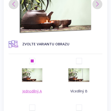
ZVOLTE VARIANTU OBRAZU
Jednodílný A
Vícedílný B