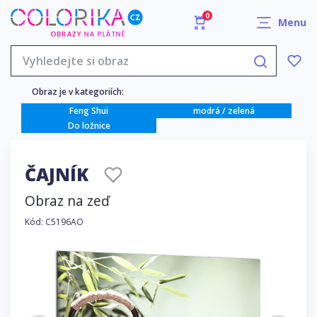
0
Menu
Obraz je v kategoriích:
Feng Shui
modrá / zelená
Do ložnice
ČAJNÍK
Obraz na zeď
Kód: C5196AO