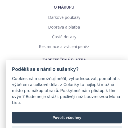
O NÁKUPU
Dárkové poukazy
Doprava a platba
Časté dotazy
Reklamace a vrácení peněz
ZABEZPEČENÁ PLATBA
Podělíš se s námi o sušenky?
Cookies nám umožňují měřit, vyhodnocovat, pomáhat s
výběrem a celkově dělat z Coloriky to nejlepší možné
místo pro nákup obrazů. Poskytneš nám přístup k těm
svým? Budeme je strážit pečlivěji než Louvre svou Mona
Lisu.
Ochrana osobních údajů
Obchodní podmínky
Povolit všechny
Realizace: pavelszabo.cz