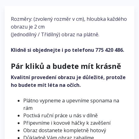
Rozměry: (zvolený rozměr v cm), hloubka každého
obrazu je 2 cm
(Jednodílný / Třídílný) obraz na plátně.
Klidně si objednejte i po telefonu
775 420 486
.
Pár kliků a budete mít krásně
Kvalitní provedení obrazu je důležité, protože
ho budete mít léta na očích.
Plátno vypneme a upevníme sponama na
rám
Poctivá ruční práce u nás v dílně
Připevníme i kovové háčky k zavěšení
Obraz dostanete kompletně hotový
Důkladně Vám obraz zabalíme