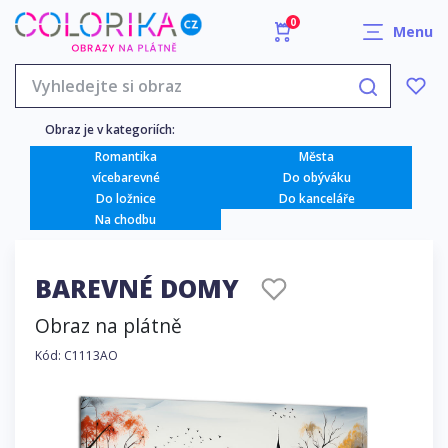
0
Menu
Obraz je v kategoriích:
Romantika
Města
vícebarevné
Do obýváku
Do ložnice
Do kanceláře
Na chodbu
BAREVNÉ DOMY
Obraz na plátně
Kód: C1113AO