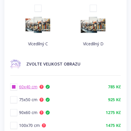
Vícedílný C
Vícedílný D
ZVOLTE
VELIKOST OBRAZU
60x40 cm
785 Kč
?
✓
75x50 cm
925 Kč
?
✓
90x60 cm
1275 Kč
?
✓
100x70 cm
1475 Kč
?