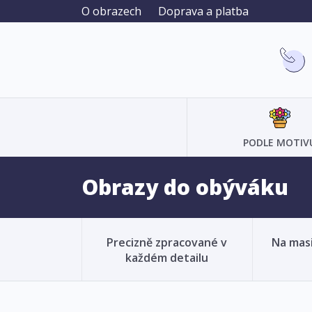
O obrazech
Doprava a platba
PODLE MOTIV
Obrazy do obýváku
Precizně zpracované v
Na mas
každém detailu