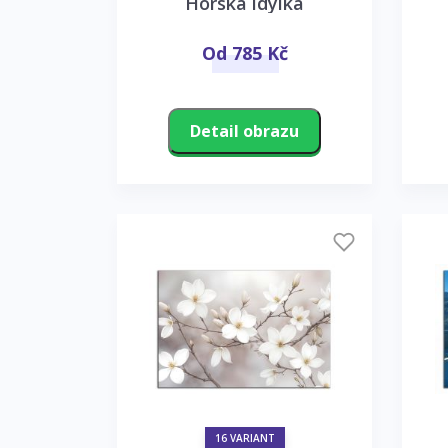
Horská idylka
Od 785 Kč
Detail obrazu
16 VARIANT