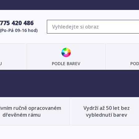
775 420 486
(Po-Pá 09-16 hod)
U
PODLE BAREV
POD
ivním ručně opracovaném
Vydrží až 50 let bez
dřevěném rámu
vyblednutí barev