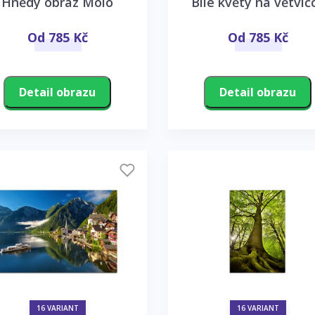
Hnědý obraz Molo
Bílé květy na větvič
Od 785 Kč
Od 785 Kč
Detail obrazu
Detail obrazu
16 VARIANT
16 VARIANT