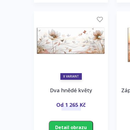
8 VARIANT
Dva hnědé květy
Zá
Od 1 265 Kč
Detail obrazu