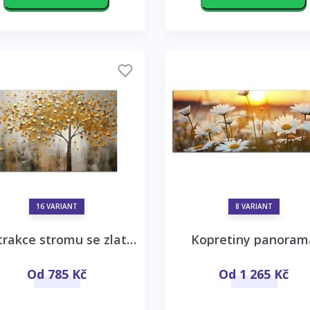
16 VARIANT
8 VARIANT
Abstrakce stromu se zlatými listy
Kopretiny panoram
Od 785 Kč
Od 1 265 Kč