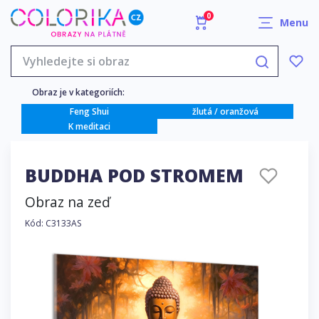
0
Menu
Obraz je v kategoriích:
Feng Shui
žlutá / oranžová
K meditaci
BUDDHA POD STROMEM
Obraz na zeď
Kód: C3133AS