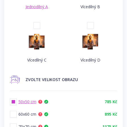
Jednodílný A
Vícedílný B
Vícedílný C
Vícedílný D
ZVOLTE
VELIKOST OBRAZU
50x50 cm
785 Kč
?
✓
60x60 cm
895 Kč
?
✓
70x70 cm
1175 Kč
?
✓