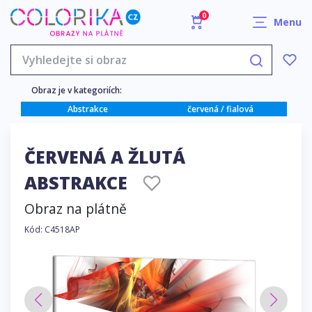
0
Menu
Obraz je v kategoriích:
Abstrakce
červená / fialová
ČERVENÁ A ŽLUTÁ
ABSTRAKCE
Obraz na plátně
Kód: C4518AP