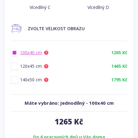
Vícedílný C
Vícedílný D
ZVOLTE
VELIKOST OBRAZU
100x40 cm
1265 Kč
?
120x45 cm
1465 Kč
?
140x50 cm
1795 Kč
?
Máte vybráno:
Jednodílný
-
100x40 cm
1265
Kč
Do 6 pracovních dnů u Vás doma