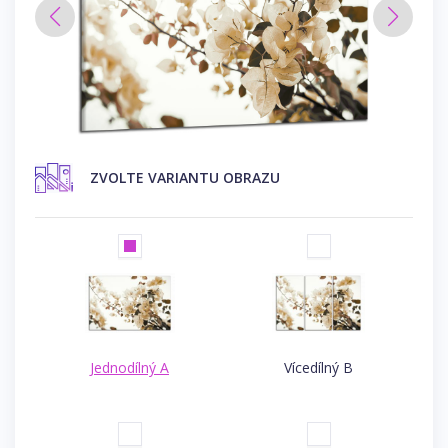
ZVOLTE VARIANTU OBRAZU
Jednodílný A
Vícedílný B