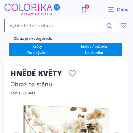
0
Menu
Obraz je v kategoriích:
Květy
hnědá / béžová
Do obýváku
Na chodbu
HNĚDÉ KVĚTY
Obraz na stěnu
Kód: C6059AO