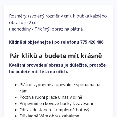
Rozměry: (zvolený rozměr v cm), hloubka každého
obrazu je 2 cm
(Jednodílný / Třídílný) obraz na plátně.
Klidně si objednejte i po telefonu
775 420 486
.
Pár kliků a budete mít krásně
Kvalitní provedení obrazu je důležité, protože
ho budete mít léta na očích.
Plátno vypneme a upevníme sponama na
rám
Poctivá ruční práce u nás v dílně
Připevníme i kovové háčky k zavěšení
Obraz dostanete kompletně hotový
Důkladně Vám obraz zabalíme