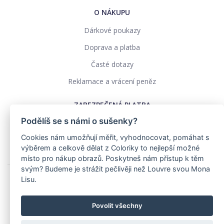
O NÁKUPU
Dárkové poukazy
Doprava a platba
Časté dotazy
Reklamace a vrácení peněz
ZABEZPEČENÁ PLATBA
Podělíš se s námi o sušenky?
Cookies nám umožňují měřit, vyhodnocovat, pomáhat s
výběrem a celkově dělat z Coloriky to nejlepší možné
místo pro nákup obrazů. Poskytneš nám přístup k těm
svým? Budeme je strážit pečlivěji než Louvre svou Mona
Lisu.
Ochrana osobních údajů
Obchodní podmínky
Povolit všechny
Realizace: pavelszabo.cz