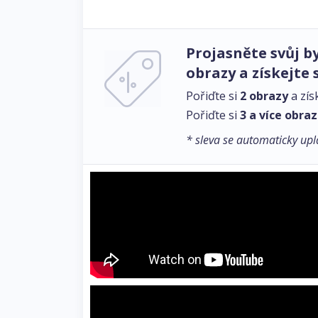
Projasněte svůj by
obrazy a získejte 
Pořiďte si
2 obrazy
a zís
Pořiďte si
3 a více obra
* sleva se automaticky upl