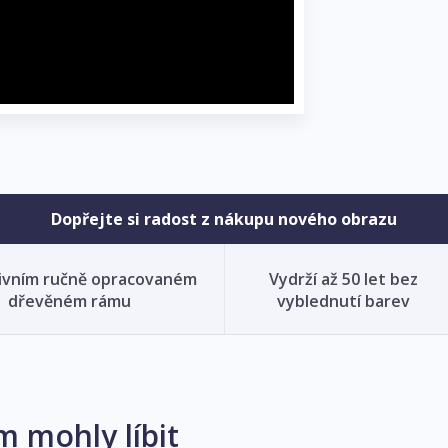
Dopřejte si radost z nákupu nového obrazu
ivním ručně opracovaném
Vydrží až 50 let bez
dřevěném rámu
vyblednutí barev
m mohly líbit