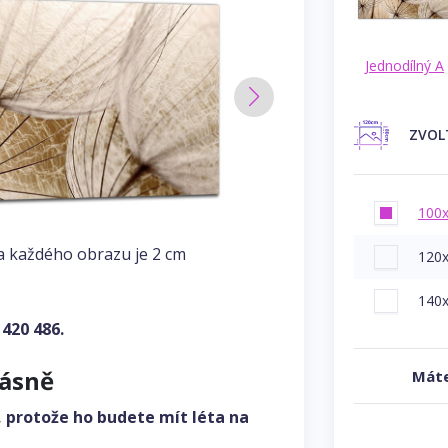
Jednodílný A
ZVOL
100
a každého obrazu je 2 cm
120
140
 420 486
.
rásně
Máte
, protože ho budete mít léta na