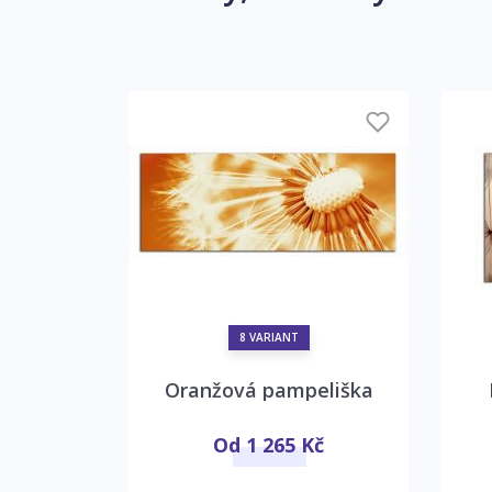
8 VARIANT
kapky
Oranžová pampeliška
č
Od 1 265 Kč