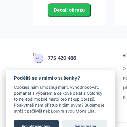
zu
Detail obrazu
V
775 420 486
O 
info@colorika.cz
Podělíš se s námi o sušenky?
Kd
Cookies nám umožňují měřit, vyhodnocovat,
Ja
pomáhat s výběrem a celkově dělat z Coloriky
Ko
to nejlepší možné místo pro nákup obrazů.
Poskytneš nám přístup k těm svým? Budeme je
strážit pečlivěji než Louvre svou Mona Lisu.
Povolit všechny
Jen vybrané