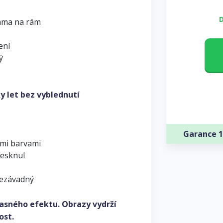
D
ama na rám
ení
ý
y let bez vyblednutí
Garance 1
ými barvami
lesknul
nezávadný
asného efektu. Obrazy vydrží
ost.