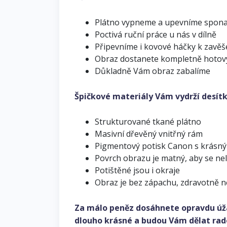
Plátno vypneme a upevníme spon
Poctivá ruční práce u nás v dílně
Připevníme i kovové háčky k zavěš
Obraz dostanete kompletně hotov
Důkladně Vám obraz zabalíme
Špičkové materiály Vám vydrží desítk
Strukturované tkané plátno
Masivní dřevěný vnitřný rám
Pigmentový potisk Canon s krásn
Povrch obrazu je matný, aby se ne
Potištěné jsou i okraje
Obraz je bez zápachu, zdravotně 
Za málo peněz dosáhnete opravdu úž
dlouho krásné a budou Vám dělat rad