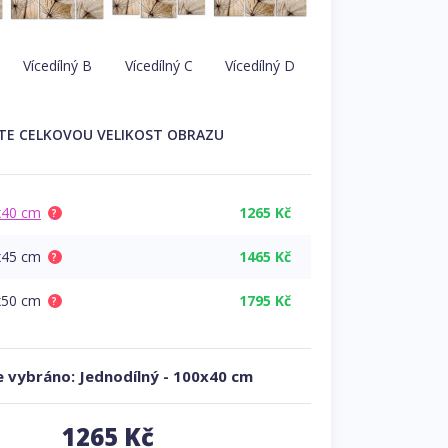
Vícedílný B
Vícedílný C
Vícedílný D
TE
CELKOVOU
VELIKOST OBRAZU
x40 cm
1265 Kč
?
x45 cm
1465 Kč
?
x50 cm
1795 Kč
?
 vybráno:
Jednodílný
-
100x40 cm
1265
Kč