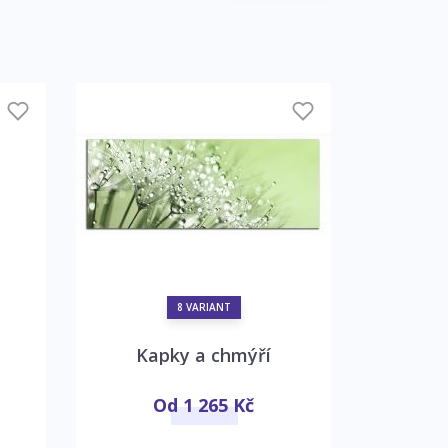
8 VARIANT
Kapky a chmýří
Zlat
Od 1 265 Kč