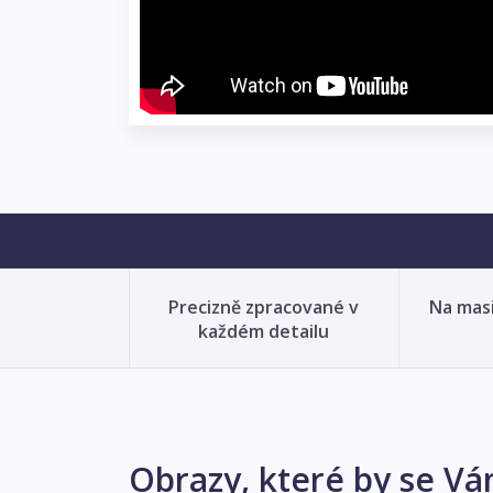
Precizně zpracované v
Na mas
každém detailu
Obrazy, které by se Vá