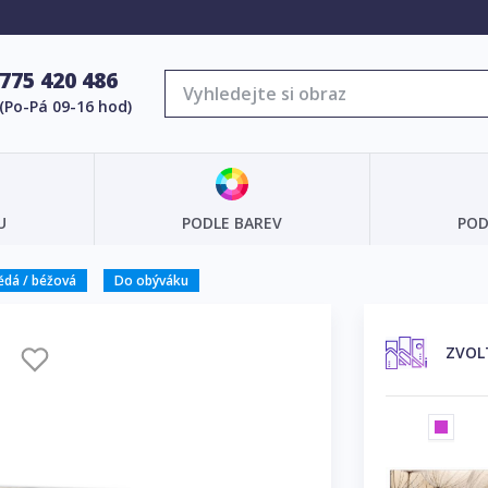
775 420 486
(Po-Pá 09-16 hod)
U
PODLE BAREV
POD
ědá / béžová
Do obýváku
Y
ZVOL