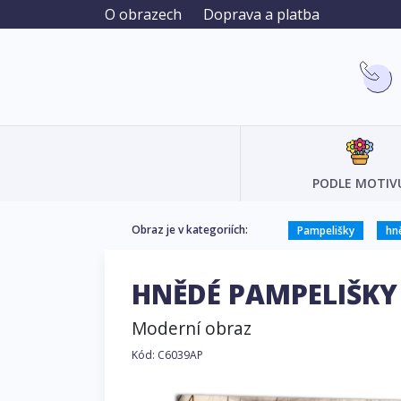
O obrazech
Doprava a platba
PODLE MOTIV
Obraz je v kategoriích:
Pampelišky
hn
HNĚDÉ PAMPELIŠK
Moderní obraz
Kód: C6039AP