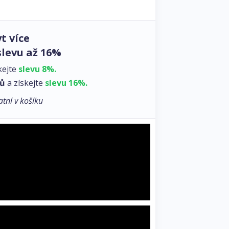
t více
slevu až 16%
kejte
slevu 8%.
zů
a získejte
slevu 16%.
atní v košíku