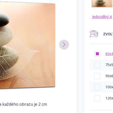
Jednodílný A
ZVOL
60x
75x
90x
100
120
a každého obrazu je 2 cm