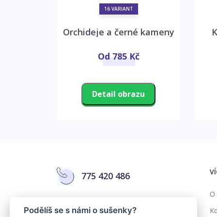
16 VARIANT
Orchideje a černé kameny
K
Kč
Od 785 Kč
zu
Detail obrazu
V
775 420 486
O 
info@colorika.cz
Podělíš se s námi o sušenky?
Kd