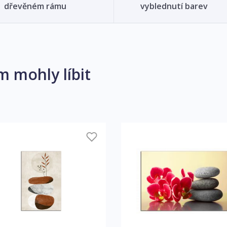
dřevěném rámu
vyblednutí barev
m mohly líbit