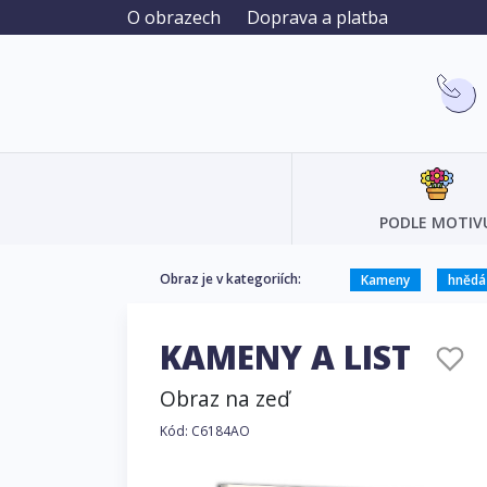
O obrazech
Doprava a platba
PODLE MOTIV
Obraz je v kategoriích:
Kameny
hnědá
KAMENY A LIST
Obraz na zeď
Kód: C6184AO