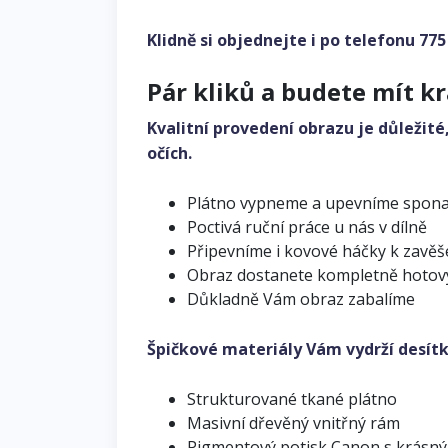
Klidně si objednejte i po telefonu
775
Pár kliků a budete mít k
Kvalitní provedení obrazu je důležité
očích.
Plátno vypneme a upevníme spon
Poctivá ruční práce u nás v dílně
Připevníme i kovové háčky k zavěš
Obraz dostanete kompletně hotov
Důkladně Vám obraz zabalíme
Špičkové materiály Vám vydrží desítk
Strukturované tkané plátno
Masivní dřevěný vnitřný rám
Pigmentový potisk Canon s krásn