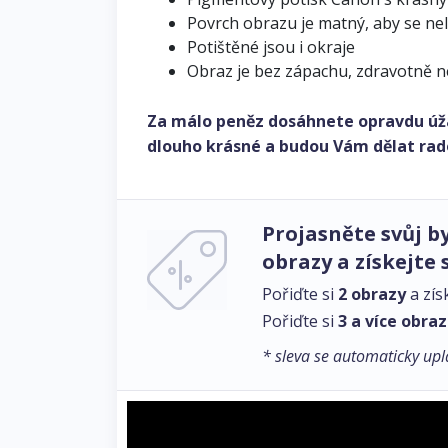
Povrch obrazu je matný, aby se ne
Potištěné jsou i okraje
Obraz je bez zápachu, zdravotně 
Za málo peněz dosáhnete opravdu úž
dlouho krásné a budou Vám dělat rad
Projasněte svůj by
obrazy a získejte 
Pořiďte si
2 obrazy
a zís
Pořiďte si
3 a více obra
* sleva se automaticky upl