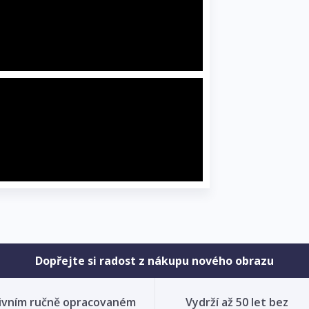
Dopřejte si radost z nákupu nového obrazu
ivním ručně opracovaném
Vydrží až 50 let bez