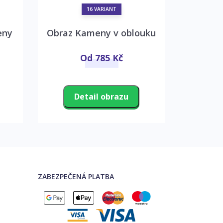
16 VARIANT
eny
Obraz Kameny v oblouku
Mr
Od 785 Kč
O
Detail obrazu
D
ZABEZPEČENÁ PLATBA