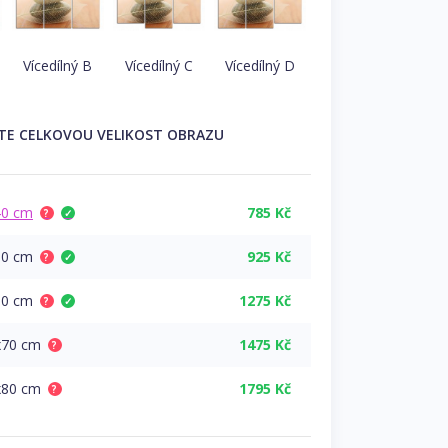
Vícedílný B
Vícedílný C
Vícedílný D
TE
CELKOVOU
VELIKOST OBRAZU
40 cm
785 Kč
?
✓
50 cm
925 Kč
?
✓
60 cm
1275 Kč
?
✓
x70 cm
1475 Kč
?
x80 cm
1795 Kč
?