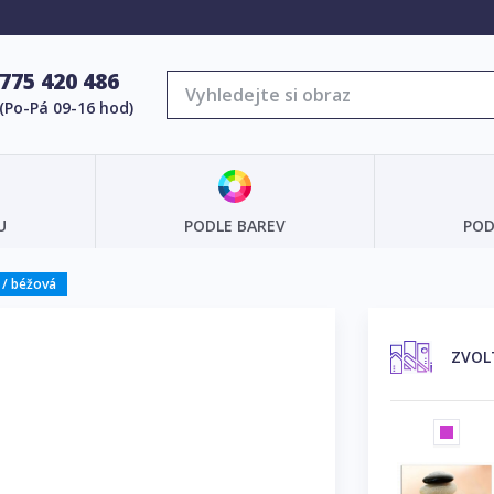
775 420 486
(Po-Pá 09-16 hod)
U
PODLE BAREV
POD
 / béžová
ZVOL