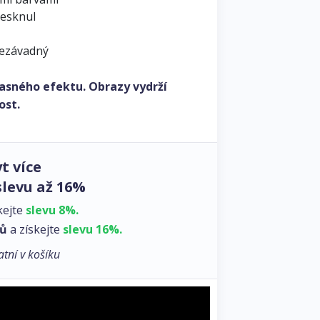
lesknul
nezávadný
asného efektu. Obrazy vydrží
ost.
t více
slevu až 16%
kejte
slevu 8%.
zů
a získejte
slevu 16%.
atní v košíku