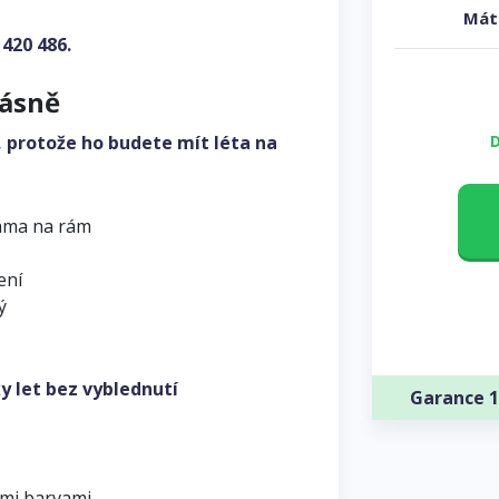
Mát
 420 486
.
rásně
, protože ho budete mít léta na
D
ama na rám
ení
ý
y let bez vyblednutí
Garance 1
ými barvami