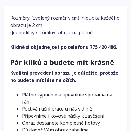
Rozměry: (zvolený rozměr v cm), hloubka každého
obrazu je 2 cm
(Jednodílný / Třídílný) obraz na plátně.
Klidně si objednejte i po telefonu
775 420 486
.
Pár kliků a budete mít krásně
Kvalitní provedení obrazu je důležité, protože
ho budete mít léta na očích.
Plátno vypneme a upevníme sponama na
rám
Poctivá ruční práce u nás v dílně
Připevníme i kovové háčky k zavěšení
Obraz dostanete kompletně hotový
Důkladně Vám obraz zabalíme