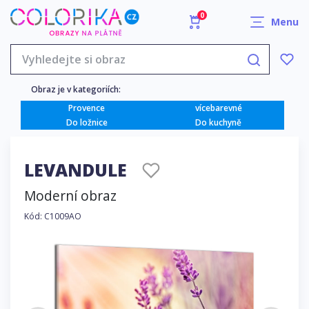
0
Menu
Obraz je v kategoriích:
Provence
vícebarevné
Do ložnice
Do kuchyně
LEVANDULE
Moderní obraz
Kód: C1009AO