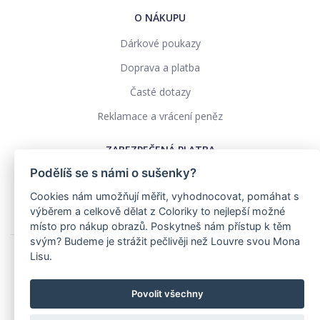
O NÁKUPU
Dárkové poukazy
Doprava a platba
Časté dotazy
Reklamace a vrácení peněz
ZABEZPEČENÁ PLATBA
Podělíš se s námi o sušenky?
Cookies nám umožňují měřit, vyhodnocovat, pomáhat s
výběrem a celkově dělat z Coloriky to nejlepší možné
místo pro nákup obrazů. Poskytneš nám přístup k těm
svým? Budeme je strážit pečlivěji než Louvre svou Mona
Lisu.
Ochrana osobních údajů
Obchodní podmínky
Povolit všechny
Realizace: pavelszabo.cz