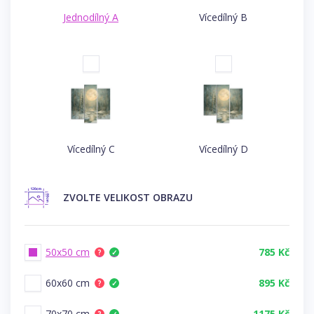
Jednodílný A
Vícedílný B
Vícedílný C
Vícedílný D
ZVOLTE
VELIKOST OBRAZU
50x50 cm
785 Kč
?
✓
60x60 cm
895 Kč
?
✓
70x70 cm
1175 Kč