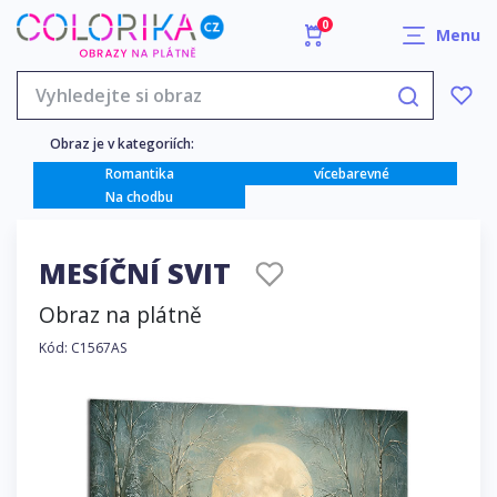
0
Menu
Obraz je v kategoriích:
Romantika
vícebarevné
Na chodbu
MESÍČNÍ SVIT
Obraz na plátně
Kód: C1567AS