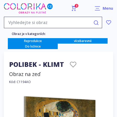
0
Menu
Obraz je v kategoriích:
Reprodukce
vícebarevné
Do ložnice
POLIBEK - KLIMT
Obraz na zeď
Kód: C1194AO