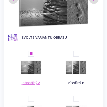
ZVOLTE VARIANTU OBRAZU
Jednodílný A
Vícedílný B