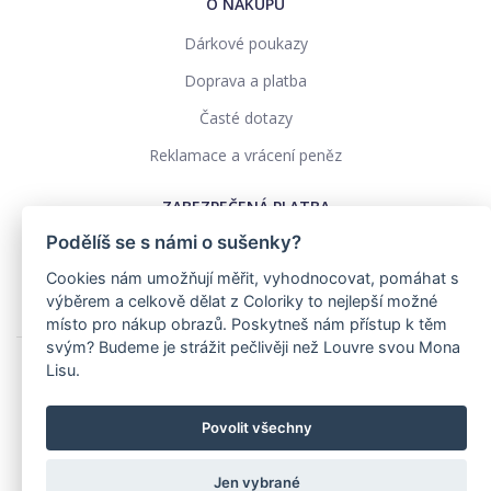
O NÁKUPU
Dárkové poukazy
Doprava a platba
Časté dotazy
Reklamace a vrácení peněz
ZABEZPEČENÁ PLATBA
Podělíš se s námi o sušenky?
Cookies nám umožňují měřit, vyhodnocovat, pomáhat s
výběrem a celkově dělat z Coloriky to nejlepší možné
místo pro nákup obrazů. Poskytneš nám přístup k těm
svým? Budeme je strážit pečlivěji než Louvre svou Mona
Lisu.
Ochrana osobních údajů
Obchodní podmínky
Povolit všechny
Realizace: pavelszabo.cz
Jen vybrané