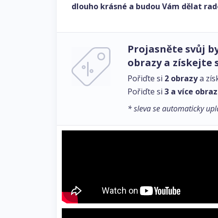
dlouho krásné a budou Vám dělat rad
Projasněte svůj by
obrazy a získejte 
Pořiďte si
2 obrazy
a zís
Pořiďte si
3 a více obra
* sleva se automaticky upl