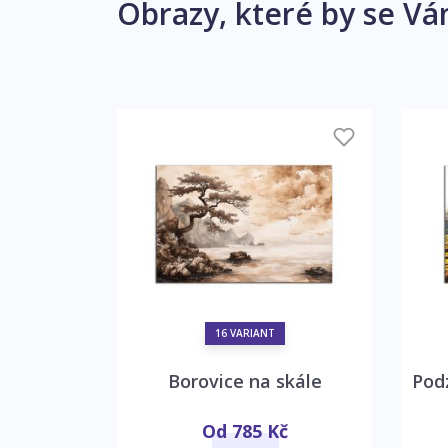
Obrazy, které by se Vá
16 VARIANT
era
Borovice na skále
č
Od 785 Kč