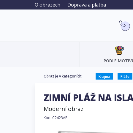
O obrazech
Doprava a platba
PODLE MOTIV
Obraz je v kategoriích:
Krajina
Pláže
ZIMNÍ PLÁŽ NA IS
Moderní obraz
Kód: C2423AP