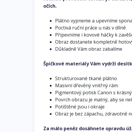
očích.
Plátno vypneme a upevníme spon
Poctivá ruční práce u nás v dílně
Připevníme i kovové háčky k zavěš
Obraz dostanete kompletně hotov
Důkladně Vám obraz zabalíme
Špičkové materiály Vám vydrží desítk
Strukturované tkané plátno
Masivní dřevěný vnitřný rám
Pigmentový potisk Canon s krásn
Povrch obrazu je matný, aby se ne
Potištěné jsou i okraje
Obraz je bez zápachu, zdravotně 
Za málo peněz dosáhnete opravdu úž