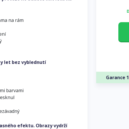
D
ama na rám
ení
ý
y let bez vyblednutí
Garance 1
ými barvami
lesknul
nezávadný
asného efektu. Obrazy vydrží