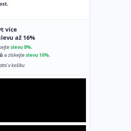
ost.
t více
slevu až 16%
kejte
slevu 8%.
zů
a získejte
slevu 16%.
atní v košíku