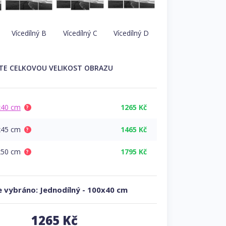
Vícedílný B
Vícedílný C
Vícedílný D
TE
CELKOVOU
VELIKOST OBRAZU
x40 cm
1265 Kč
?
x45 cm
1465 Kč
?
x50 cm
1795 Kč
?
 vybráno:
Jednodílný
-
100x40 cm
1265
Kč