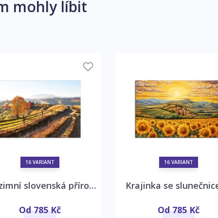
m mohly líbit
16 VARIANT
16 VARIANT
Podzimní slovenská příroda
Krajinka se slunečnic
Od 785 Kč
Od 785 Kč