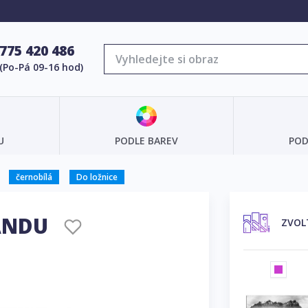
775 420 486
(Po-Pá 09-16 hod)
U
PODLE BAREV
POD
černobílá
Do ložnice
LANDU
ZVOL