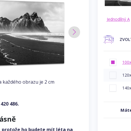
Jednodílný A
ZVOL
100
120
a každého obrazu je 2 cm
140
 420 486
.
Máte
rásně
, protože ho budete mít léta na