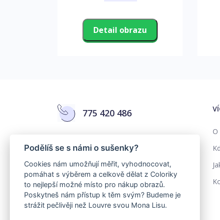
zu
Detail obrazu
V
775 420 486
O 
info@colorika.cz
Podělíš se s námi o sušenky?
Kd
Cookies nám umožňují měřit, vyhodnocovat,
Ja
pomáhat s výběrem a celkově dělat z Coloriky
Ko
to nejlepší možné místo pro nákup obrazů.
Poskytneš nám přístup k těm svým? Budeme je
strážit pečlivěji než Louvre svou Mona Lisu.