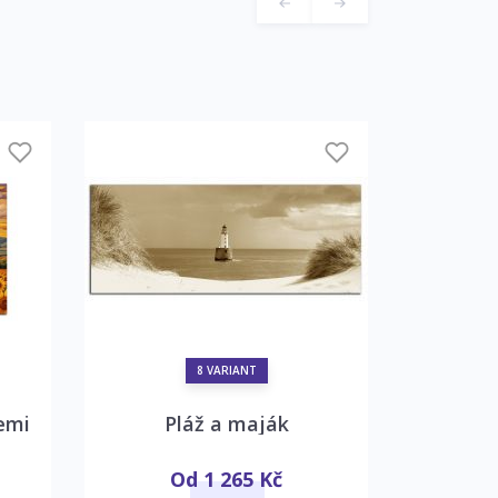
8 VARIANT
emi
Pláž a maják
Tatry
Od 1 265 Kč