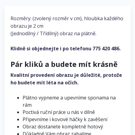
Rozměry: (zvolený rozměr v cm), hloubka každého
obrazu je 2 cm
(Jednodílný / Třídílný) obraz na plátně.
Klidně si objednejte i po telefonu
775 420 486
.
Pár kliků a budete mít krásně
Kvalitní provedení obrazu je důležité, protože
ho budete mít léta na očích.
Plátno vypneme a upevníme sponama na
rám
Poctivá ruční práce u nás v dílně
Připevníme i kovové háčky k zavěšení
Obraz dostanete kompletně hotový
Důkladně Vám obraz zabalíme