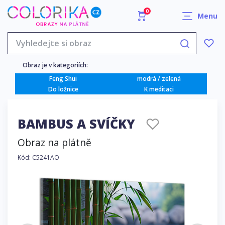
0
Menu
Obraz je v kategoriích:
Feng Shui
modrá / zelená
Do ložnice
K meditaci
BAMBUS A SVÍČKY
Obraz na plátně
Kód: C5241AO