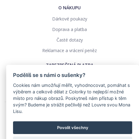
O NÁKUPU
Dárkové poukazy
Doprava a platba
Časté dotazy
Reklamace a vrácení peněz
ZABEZPEČENÁ PLATBA
Podělíš se s námi o sušenky?
Cookies nám umožňují měřit, vyhodnocovat, pomáhat s
výběrem a celkově dělat z Coloriky to nejlepší možné
místo pro nákup obrazů. Poskytneš nám přístup k těm
svým? Budeme je strážit pečlivěji než Louvre svou Mona
Lisu.
Ochrana osobních údajů
Obchodní podmínky
Povolit všechny
Realizace: pavelszabo.cz