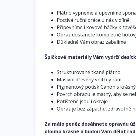
Plátno vypneme a upevníme spon
Poctivá ruční práce u nás v dílně
Připevníme i kovové háčky k zavěš
Obraz dostanete kompletně hotov
Důkladně Vám obraz zabalíme
Špičkové materiály Vám vydrží desítk
Strukturované tkané plátno
Masivní dřevěný vnitřný rám
Pigmentový potisk Canon s krásn
Povrch obrazu je matný, aby se ne
Potištěné jsou i okraje
Obraz je bez zápachu, zdravotně 
Za málo peněz dosáhnete opravdu úž
dlouho krásné a budou Vám dělat rad