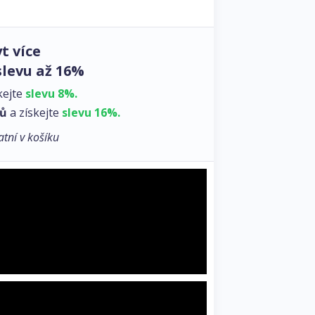
t více
slevu až 16%
kejte
slevu 8%.
zů
a získejte
slevu 16%.
atní v košíku