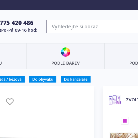
775 420 486
(Po-Pá 09-16 hod)
U
PODLE BAREV
POD
ědá / béžová
Do obýváku
Do kanceláře
Y
ZVOL