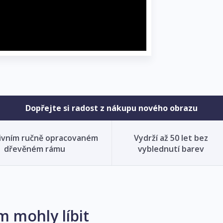
Dopřejte si radost z nákupu nového obrazu
ivním ručně opracovaném
Vydrží až 50 let bez
dřevěném rámu
vyblednutí barev
m mohly líbit