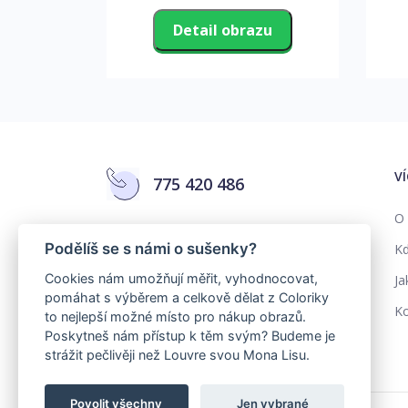
zu
Detail obrazu
V
775 420 486
O 
info@colorika.cz
Podělíš se s námi o sušenky?
Kd
Cookies nám umožňují měřit, vyhodnocovat,
Ja
pomáhat s výběrem a celkově dělat z Coloriky
Ko
to nejlepší možné místo pro nákup obrazů.
Poskytneš nám přístup k těm svým? Budeme je
strážit pečlivěji než Louvre svou Mona Lisu.
Povolit všechny
Jen vybrané