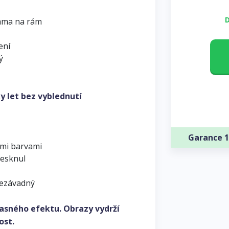
D
ama na rám
ení
ý
y let bez vyblednutí
Garance 1
ými barvami
lesknul
nezávadný
asného efektu. Obrazy vydrží
ost.