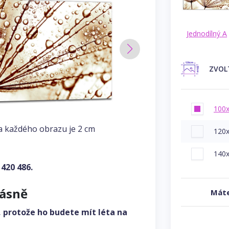
Jednodílný A
ZVOL
100
a každého obrazu je 2 cm
120
140
 420 486
.
rásně
Máte
, protože ho budete mít léta na