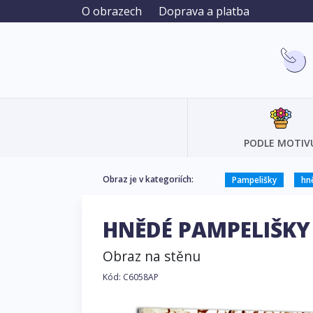
O obrazech
Doprava a platba
PODLE MOTIV
Obraz je v kategoriích:
Pampelišky
hn
HNĚDÉ PAMPELIŠK
Obraz na stěnu
Kód: C6058AP