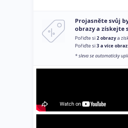
Projasněte svůj by
obrazy a získejte 
Pořiďte si
2 obrazy
a zís
Pořiďte si
3 a více obra
* sleva se automaticky upl