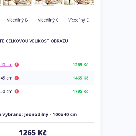
Vícedílný B
Vícedílný C
Vícedílný D
TE
CELKOVOU
VELIKOST OBRAZU
x40 cm
1265 Kč
?
x45 cm
1465 Kč
?
x50 cm
1795 Kč
?
 vybráno:
Jednodílný
-
100x40 cm
1265
Kč