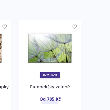
16 VARIANT
apky
Pampelišky zelené
Zlat
Od 785 Kč