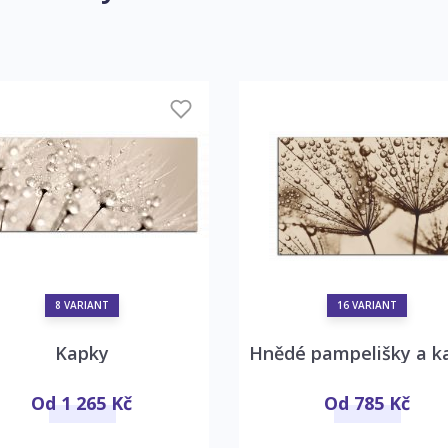
8 VARIANT
16 VARIANT
Kapky
Hnědé pampelišky a k
Od 1 265 Kč
Od 785 Kč