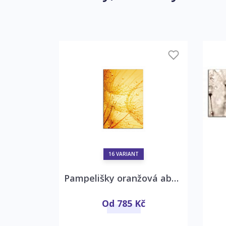
16 VARIANT
lišky
Pampelišky oranžová abstrakce
č
Od 785 Kč