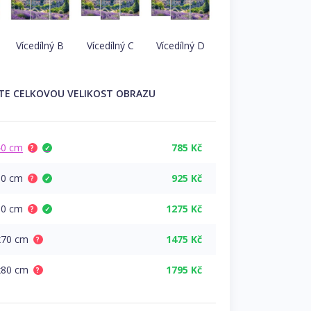
Vícedílný B
Vícedílný C
Vícedílný D
TE
CELKOVOU
VELIKOST OBRAZU
40 cm
785 Kč
?
✓
50 cm
925 Kč
?
✓
60 cm
1275 Kč
?
✓
x70 cm
1475 Kč
?
x80 cm
1795 Kč
?