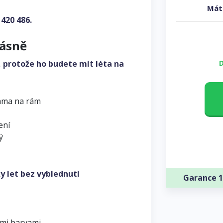
Mát
 420 486
.
rásně
, protože ho budete mít léta na
D
ama na rám
ení
ý
y let bez vyblednutí
Garance 1
ými barvami