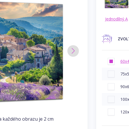
Jednodílný A
ZVOL
60x
75x
90x
100
120
a každého obrazu je 2 cm