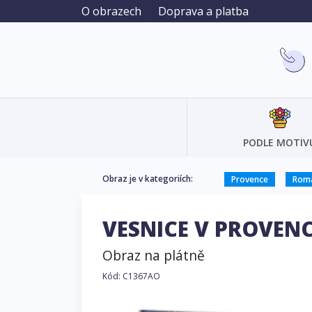
O obrazech
Doprava a platba
PODLE MOTIV
Obraz je v kategoriích:
Provence
Roma
VESNICE V PROVEN
Obraz na plátně
Kód: C1367AO