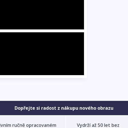
Dopřejte si radost z nákupu nového obrazu
ivním ručně opracovaném
Vydrží až 50 let bez