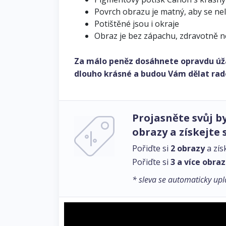
Povrch obrazu je matný, aby se ne
Potištěné jsou i okraje
Obraz je bez zápachu, zdravotně 
Za málo peněz dosáhnete opravdu úž
dlouho krásné a budou Vám dělat rad
Projasněte svůj by
obrazy a získejte 
Pořiďte si
2 obrazy
a zís
Pořiďte si
3 a více obra
* sleva se automaticky upl