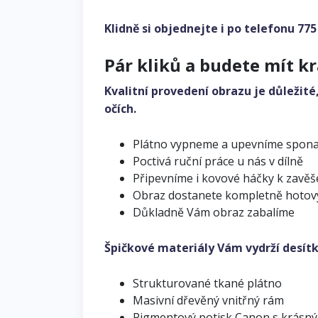
Klidně si objednejte i po telefonu
775
Pár kliků a budete mít k
Kvalitní provedení obrazu je důležité
očích.
Plátno vypneme a upevníme spon
Poctivá ruční práce u nás v dílně
Připevníme i kovové háčky k zavěš
Obraz dostanete kompletně hotov
Důkladně Vám obraz zabalíme
Špičkové materiály Vám vydrží desítk
Strukturované tkané plátno
Masivní dřevěný vnitřný rám
Pigmentový potisk Canon s krásn