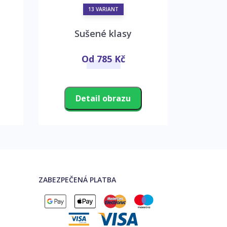
13 VARIANT
Sušené klasy
Vá
Od 785 Kč
Detail obrazu
D
ZABEZPEČENÁ PLATBA