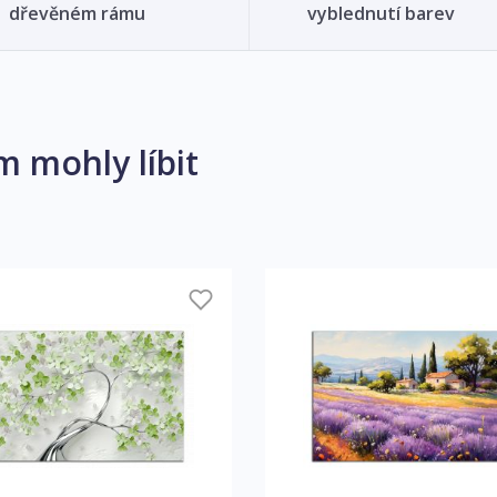
dřevěném rámu
vyblednutí barev
m mohly líbit