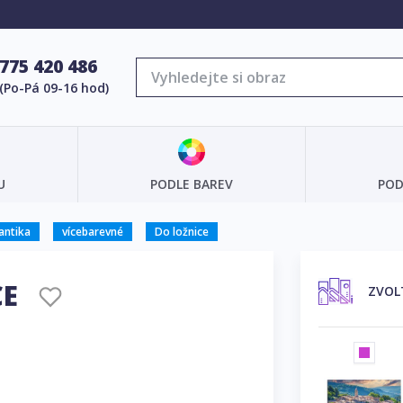
775 420 486
(Po-Pá 09-16 hod)
U
PODLE BAREV
POD
ntika
vícebarevné
Do ložnice
CE
ZVOL