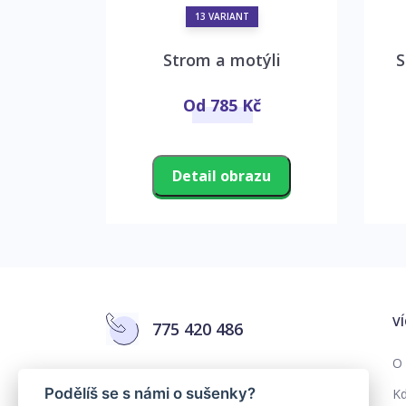
13 VARIANT
it
Strom a motýli
S
č
Od 785 Kč
zu
Detail obrazu
V
775 420 486
O 
info@colorika.cz
Podělíš se s námi o sušenky?
Kd