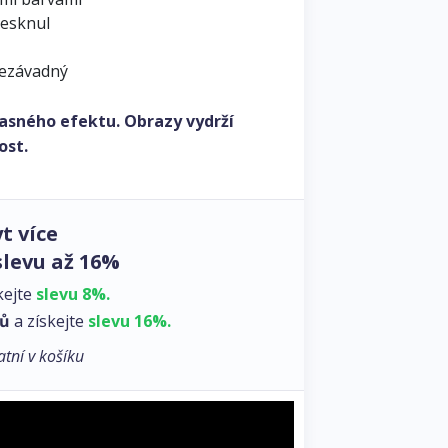
lesknul
nezávadný
asného efektu. Obrazy vydrží
ost.
t více
slevu až 16%
kejte
slevu 8%.
zů
a získejte
slevu 16%.
atní v košíku