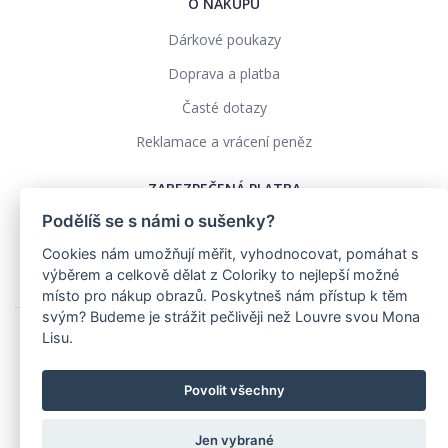
O NÁKUPU
Dárkové poukazy
Doprava a platba
Časté dotazy
Reklamace a vrácení peněz
ZABEZPEČENÁ PLATBA
Podělíš se s námi o sušenky?
Cookies nám umožňují měřit, vyhodnocovat, pomáhat s
výběrem a celkově dělat z Coloriky to nejlepší možné
místo pro nákup obrazů. Poskytneš nám přístup k těm
svým? Budeme je strážit pečlivěji než Louvre svou Mona
Lisu.
Ochrana osobních údajů
Obchodní podmínky
Povolit všechny
Realizace: pavelszabo.cz
Jen vybrané