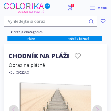
0
Menu
Obraz je v kategoriích:
Pláže
hnědá / béžová
CHODNÍK NA PLÁŽI
Obraz na plátně
Kód: C6022AO